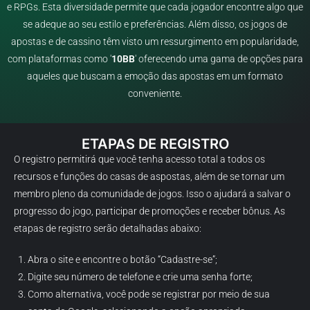
e RPGs. Esta diversidade permite que cada jogador encontre algo que
se adeque ao seu estilo e preferências. Além disso, os jogos de
apostas e de cassino têm visto um ressurgimento em popularidade,
com plataformas como '
10BB
' oferecendo uma gama de opções para
aqueles que buscam a emoção das apostas em um formato
conveniente.
ETAPAS DE REGISTRO
O registro permitirá que você tenha acesso total a todos os
recursos e funções do casas de aspostas, além de se tornar um
membro pleno da comunidade de jogos. Isso o ajudará a salvar o
progresso do jogo, participar de promoções e receber bônus. As
etapas de registro serão detalhadas abaixo:
Abra o site e encontre o botão “Cadastre-se”;
Digite seu número de telefone e crie uma senha forte;
Como alternativa, você pode se registrar por meio de sua