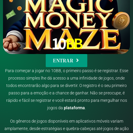
ENTRAR
Para começar a jogar no
10BB
, o primeiro passo é se registrar. Esse
processo simples lhe dá acesso a uma infinidade de jogos, onde
todos encontrarão algo para se divertir. O registro é o seu primeiro
passo para a emoção e a chance de ganhar. Não se preocupe, é
rápido e fácil se registrar e você estará pronto para mergulhar nos
jogos da
plataforma
.
Os gêneros de jogos disponíveis em aplicativos móveis variam
amplamente, desde estratégias e quebra-cabeças até jogos de ação