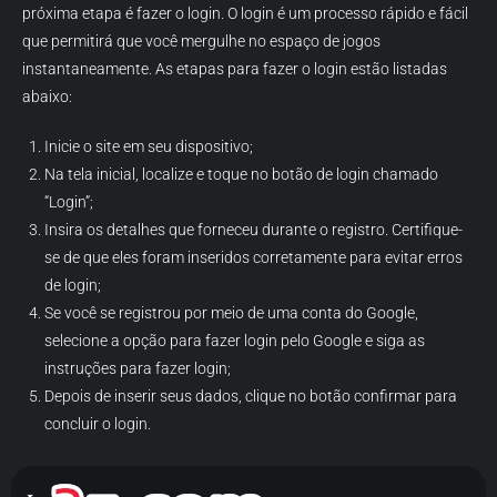
próxima etapa é fazer o login. O login é um processo rápido e fácil
que permitirá que você mergulhe no espaço de jogos
instantaneamente. As etapas para fazer o login estão listadas
abaixo:
Inicie o site em seu dispositivo;
Na tela inicial, localize e toque no botão de login chamado
“Login”;
Insira os detalhes que forneceu durante o registro. Certifique-
se de que eles foram inseridos corretamente para evitar erros
de login;
Se você se registrou por meio de uma conta do Google,
selecione a opção para fazer login pelo Google e siga as
instruções para fazer login;
Depois de inserir seus dados, clique no botão confirmar para
concluir o login.