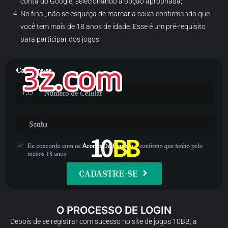
conta do Google, selecionando a opção apropriada;
No final, não se esqueça de marcar a caixa confirmando que
você tem mais de 18 anos de idade. Esse é um pré-requisito
para participar dos jogos.
CADASTRE-SE
O PROCESSO DE LOGIN
Depois de se registrar com sucesso no site de jogos 10BB, a