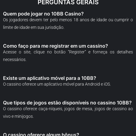
PERGUNTAS GERAIS
Quem pode jogar no 10BB Casino?
Os jogadores devem ter pelo menos 18 anos de idade ou cumprir o
limite de idade em sua jurisdição.
Como faço para me registrar em um cassino?
Acesse o site, clique no botão “Register” e forneça os detalhes
necessários.
Existe um aplicativo móvel para a 10BB?
O cassino oferece um aplicativo móvel para Android e iOS.
Que tipos de jogos estão disponíveis no cassino 10BB?
O cassino oferece caça-níqueis, jogos de mesa, jogos de cassino ao
vivo e minijogos.
O cassino oferece algum bônus?